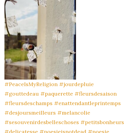
#PeaceIsMyReligion
#jourdepluie
#gouttedeau
#paquerette
#fleursdesaison
#fleursdeschamps
#enattendantleprintemps
#desjoursmeilleurs
#melancolie
#sesouvenirdesbelleschoses
#petitsbonheurs
#delicatesse
#poesieisnotdead
#poesie