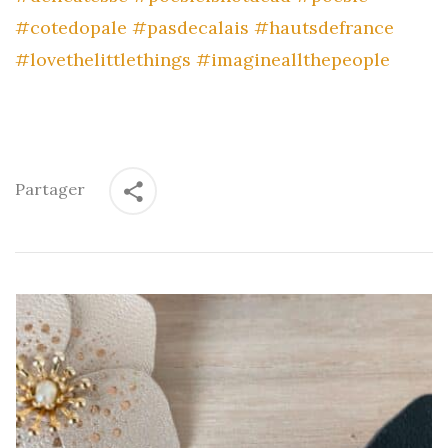
#cotedopale
#pasdecalais
#hautsdefrance
#lovethelittlethings
#imagineallthepeople
Partager