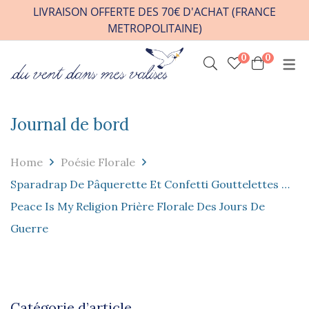
LIVRAISON OFFERTE DES 70€ D'ACHAT (FRANCE
METROPOLITAINE)
0
0
INFOS PRATIQUES
VENIR A L’ATELIER
HORAIRES / RDV
Journal de bord
CONTACT
Home
Poésie Florale
FAQ
Sparadrap De Pâquerette Et Confetti Gouttelettes …
REVENDEURS
Peace Is My Religion Prière Florale Des Jours De
Guerre
Catégorie d’article