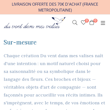
LIVRAISON OFFERTE DES 70€ D'ACHAT (FRANCE
METROPOLITAINE)
0
0
INFOS PRATIQUES
VENIR A L’ATELIER
Sur-mesure
HORAIRES / RDV
CONTACT
Chaque création Du vent dans mes valises naît
FAQ
d'une intention : un motif naturel choisi pour
sa saisonnalité ou sa symbolique dans le
REVENDEURS
langage des fleurs. Ces broches et bijoux —
véritables objets d'art de compagnie — sont
façonnés pour accueillir vos récits intimes. Ils
s'imprègnent, avec le temps, de vos émotions et