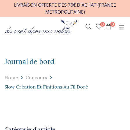
LIVRAISON OFFERTE DES 70€ D'ACHAT (FRANCE
METROPOLITAINE)
0
0
INFOS PRATIQUES
VENIR A L’ATELIER
HORAIRES / RDV
Journal de bord
CONTACT
FAQ
Home
Concours
REVENDEURS
Slow Création Et Finitions Au Fil Doré
Catégorie d’article