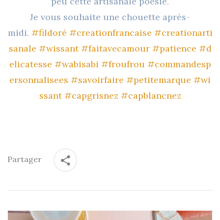
peu cette artisanale poésie.
Je vous souhaite une chouette après-
midi.
#fildoré
#creationfrancaise
#creationarti
sanale
#wissant
#faitavecamour
#patience
#d
elicatesse
#wabisabi
#froufrou
#commandesp
ersonnalisees
#savoirfaire
#petitemarque
#wi
ssant
#capgrisnez
#capblancnez
Partager