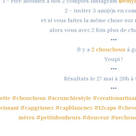
1 – être abonnés à nos 2 comptes Instagram
@emyl
2 – inviter 3 ami(e)s en c
et si vous faites la même chose sur
alors vous avez 2 fois plus de c
•••
Il y a
2 chouchous
à 
Youpi !
•••
Résultats le 27 mai à 20h à tr
•••
ette
#chouchous
#scrunchiestyle
#creationartisa
wissant
#capgrisnez
#capblancnez
#t2caps
#chev
mères
#petitsbonheurs
#douceur
#sechou