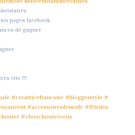
illemode
@duventdansmesvalises
ommentaires
 nos pages facebook
hances de gagner
gagner
ès vite !!!!
nale
#creatricefrancaise
#bloggerstyle
#
euxauvent
#accessoiresdemode
#fêtedes
chouter
#chouchoutezvous