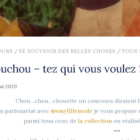
OURS
/
SE SOUVENIR DES BELLES CHOSES
/
TOUS 
uchou – tez qui vous voulez 
ai 2020
Chou…chou…chouette un concours diraient 
n partenariat avec
@emylillemode
je vous propose
parmi tous ceux de
la collection
ou réalis
•••