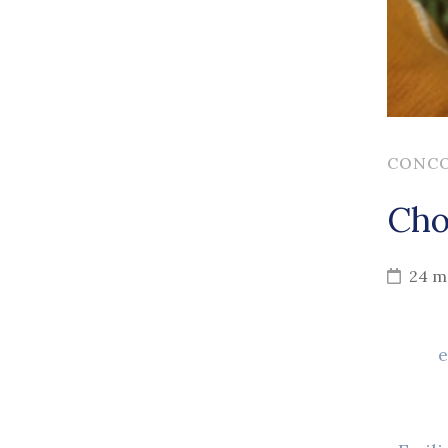
CONC
Cho
24 m
e