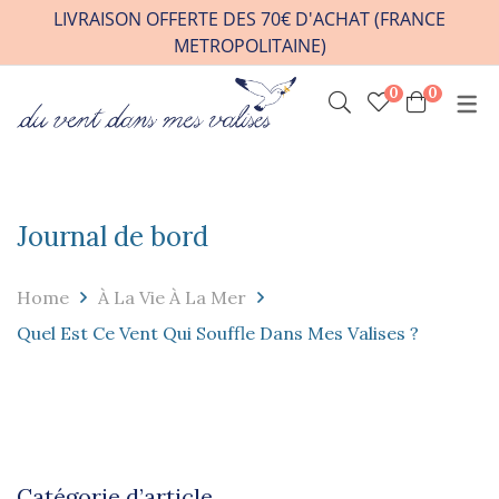
LIVRAISON OFFERTE DES 70€ D'ACHAT (FRANCE
METROPOLITAINE)
0
0
INFOS PRATIQUES
VENIR A L’ATELIER
HORAIRES / RDV
Journal de bord
CONTACT
FAQ
Home
À La Vie À La Mer
REVENDEURS
Quel Est Ce Vent Qui Souffle Dans Mes Valises ?
Catégorie d’article