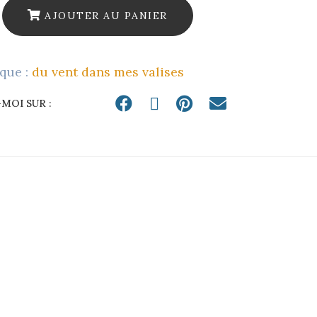
cerisier
AJOUTER AU PANIER
-
suspension
que :
du vent dans mes valises
papillon
ou
MOI SUR :
broche
quantity