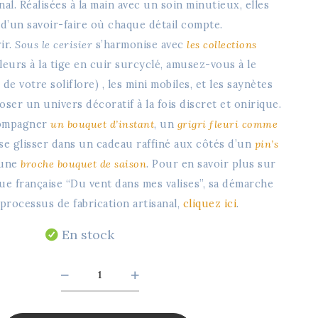
al. Réalisées à la main avec un soin minutieux, elles
d’un savoir-faire où chaque détail compte.
rir.
Sous le cerisier
s’harmonise avec
les collections
leurs à la tige en cuir surcyclé, amusez-vous à le
e votre soliflore) , les mini mobiles, et les saynètes
er un univers décoratif à la fois discret et onirique.
compagner
un bouquet d’instant
, un
grigri fleuri comme
 se glisser dans un cadeau raffiné aux côtés d’un
pin’s
une
broche bouquet de saison
. Pour en savoir plus sur
que française “Du vent dans mes valises”, sa démarche
processus de fabrication artisanal,
cliquez ici
.
En stock
Sous
le