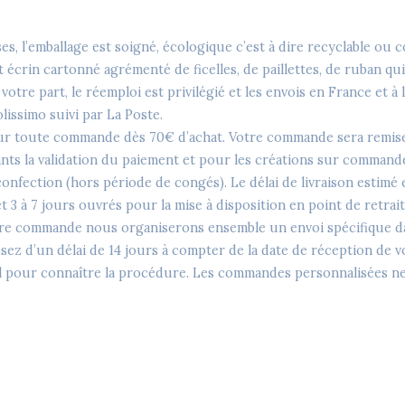
 l’emballage est soigné, écologique c’est à dire recyclable ou c
 et écrin cartonné agrémenté de ficelles, de paillettes, de ruban qu
tre part, le réemploi est privilégié et les envois en France et à l
lissimo suivi par La Poste.
pour toute commande dès 70€ d’achat. Votre commande sera remise
ants la validation du paiement et pour les créations sur commande 
 confection (hors période de congés). Le délai de livraison estimé
3 à 7 jours ouvrés pour la mise à disposition en point de retrait 
tre commande nous organiserons ensemble un envoi spécifique da
z d’un délai de 14 jours à compter de la date de réception de vo
mail pour connaître la procédure. Les commandes personnalisées ne