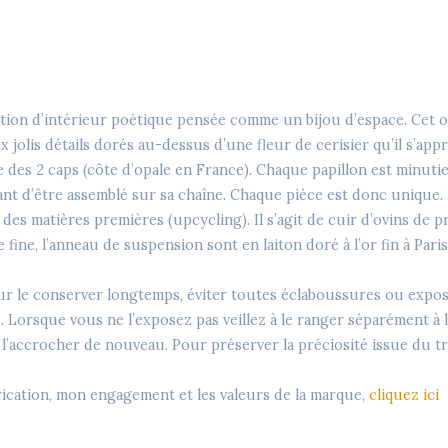
ation d’intérieur poétique pensée comme un bijou d’espace. Cet 
x jolis détails dorés au-dessus d’une fleur de cerisier qu’il s’app
rre des 2 caps (côte d’opale en France). Chaque papillon est min
nt d’être assemblé sur sa chaîne. Chaque pièce est donc unique. 
es matières premières (upcycling). Il s’agit de cuir d’ovins de p
fine, l’anneau de suspension sont en laiton doré à l’or fin à Paris,
ur le conserver longtemps, éviter toutes éclaboussures ou exposi
. Lorsque vous ne l’exposez pas veillez à le ranger séparément à l’
e l’accrocher de nouveau. Pour préserver la préciosité issue du tra
rication, mon engagement et les valeurs de la marque,
cliquez ici