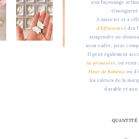
son façonnage artisan
témoignent 
À associer et à off
d’Effleurées
( des f
suspendre au-dessus d
sous cadre, pour compos
Il peut également ac
la primevère
, ou venir
Fleur de Bohème
ou d’
les valeurs de la mar
durable et son 
QUANTITÉ