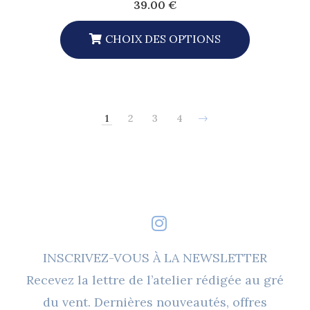
39.00
€
CHOIX DES OPTIONS
Ce
Produit
A
Plusieurs
1
2
3
4
Variations.
Les
Options
Peuvent
Être
Choisies
INSCRIVEZ-VOUS À LA NEWSLETTER
Sur
Recevez la lettre de l’atelier rédigée au gré
La
du vent. Dernières nouveautés, offres