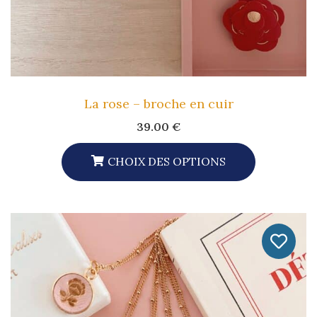
La rose – broche en cuir
39.00
€
CHOIX DES OPTIONS
Ce
Produit
A
Plusieurs
Variations.
Les
Options