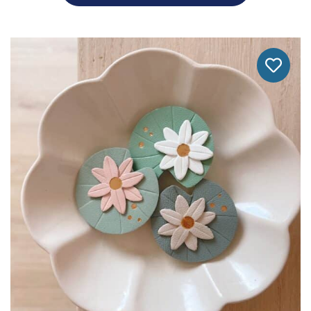
Produit
A
Plusieurs
Variations.
Les
Options
Peuvent
Être
Choisies
Sur
La
Page
Du
Produit