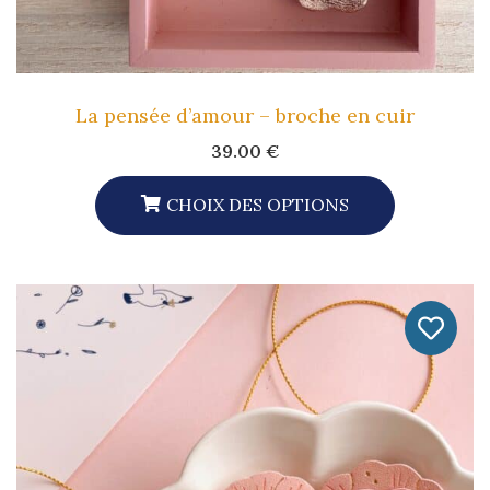
Du
Produit
La pensée d’amour – broche en cuir
39.00
€
CHOIX DES OPTIONS
Ce
Produit
A
Plusieurs
Variations.
Les
Options
Peuvent