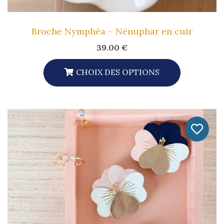
Broche Nymphéa – Nénuphar en cuir
39.00
€
CHOIX DES OPTIONS
Ce
Produit
A
Plusieurs
Variations.
Les
Options
Peuvent
Être
Choisies