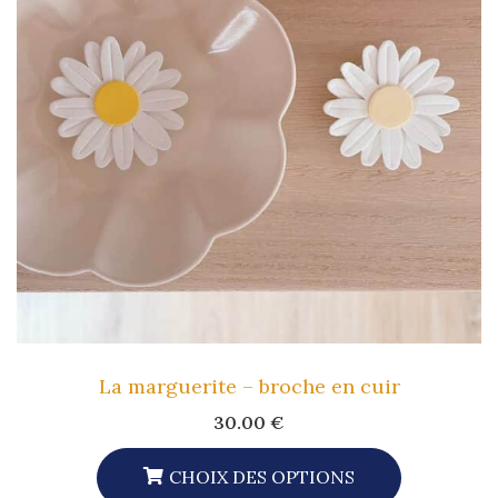
La marguerite – broche en cuir
30.00
€
CHOIX DES OPTIONS
Ce