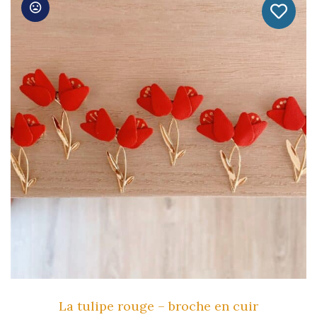
Plusieurs
Variations.
Les
Options
Peuvent
Être
Choisies
Sur
La
Page
Du
Produit
La tulipe rouge – broche en cuir