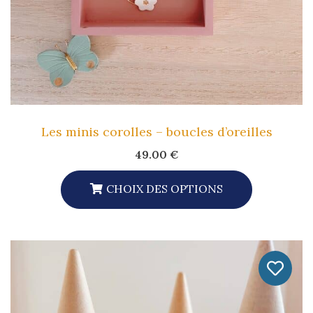
Les minis corolles – boucles d’oreilles
49.00
€
CHOIX DES OPTIONS
Ce
Produit
A
Plusieurs
Variations.
Les