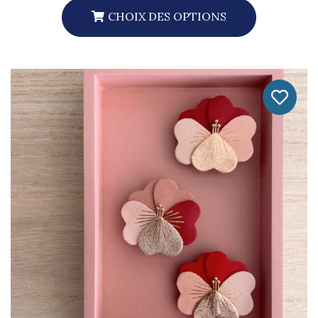
CHOIX DES OPTIONS
Ce
Produit
A
Plusieurs
Variations.
Les
Options
Peuvent
Être
Choisies
Sur
La
Page