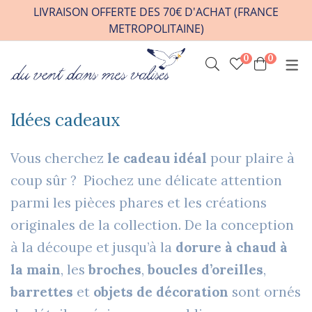
LIVRAISON OFFERTE DES 70€ D'ACHAT (FRANCE
METROPOLITAINE)
0
0
INFOS PRATIQUES
VENIR A L’ATELIER
Idées cadeaux
HORAIRES / RDV
CONTACT
Vous cherchez
le cadeau idéal
pour plaire à
FAQ
coup sûr ? Piochez une délicate attention
parmi les pièces phares et les créations
REVENDEURS
originales de la collection. De la conception
à la découpe et jusqu’à la
dorure à chaud à
la main
, les
broches
,
boucles d’oreilles
,
barrettes
et
objets de décoration
sont ornés