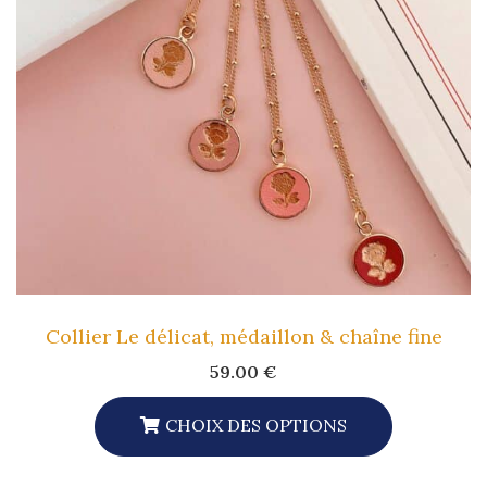
Peuvent
Être
Choisies
Sur
La
Page
Du
Produit
Collier Le délicat, médaillon & chaîne fine
59.00
€
CHOIX DES OPTIONS
Ce
Produit