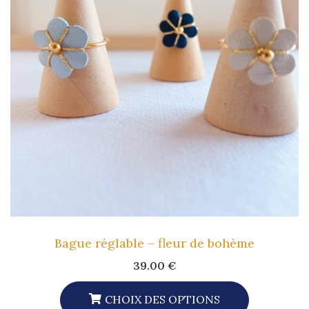
Options
Peuvent
Être
Choisies
Sur
La
Page
Du
Produit
Bague réglable – fleur de bohème
39.00
€
CHOIX DES OPTIONS