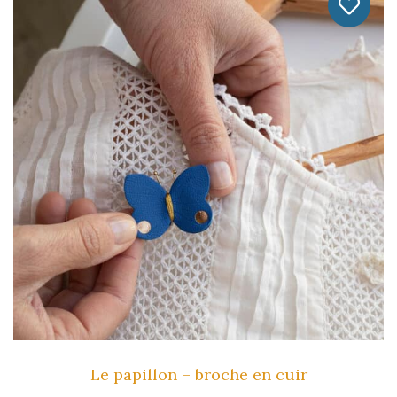
Plusieurs
Variations.
Les
Options
Peuvent
Être
Choisies
Sur
La
Page
Du
Produit
Le papillon – broche en cuir