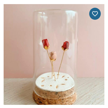
A
Plusieurs
Variations.
Les
Options
Peuvent
Être
Choisies
Sur
La
Page
Du
Produit