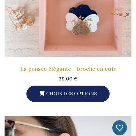
Sur
La
Page
Du
Produit
La pensée élégante – broche en cuir
39.00
€
CHOIX DES OPTIONS
Ce
Produit
A
Plusieurs