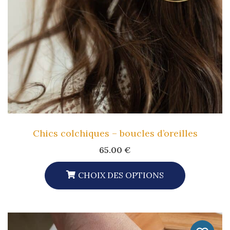
Être
Choisies
Sur
La
Page
Du
Produit
Chics colchiques – boucles d’oreilles
65.00
€
CHOIX DES OPTIONS
Ce
Produit
A