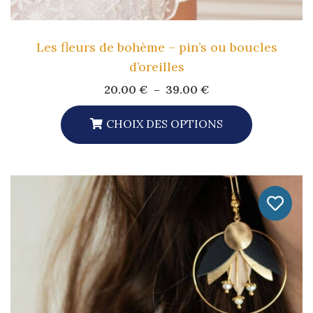
Produit
Les fleurs de bohème – pin’s ou boucles
d’oreilles
Plage
20.00
€
–
39.00
€
de
prix :
20.00 €
CHOIX DES OPTIONS
à
Ce
39.00 €
Produit
A
Plusieurs
Variations.
Les
Options
Peuvent