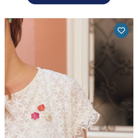
Ce
Produit
A
Plusieurs
Variations.
Les
Options
Peuvent
Être
Choisies
Sur
La
Page
Du