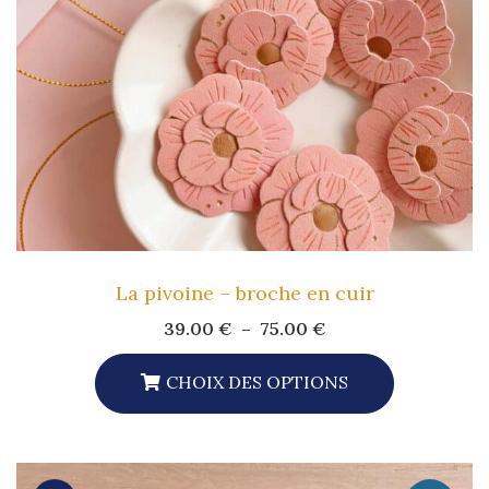
Être
Choisies
Sur
La
Page
Du
Produit
La pivoine – broche en cuir
Plage
39.00
€
–
75.00
€
de
prix :
39.00 €
CHOIX DES OPTIONS
à
Ce
75.00 €
Produit
A