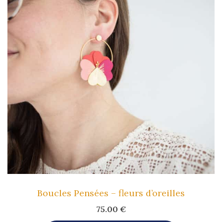
Variations.
Les
Options
Peuvent
Être
Choisies
Sur
La
Page
Du
Produit
Boucles Pensées – fleurs d’oreilles
75.00
€