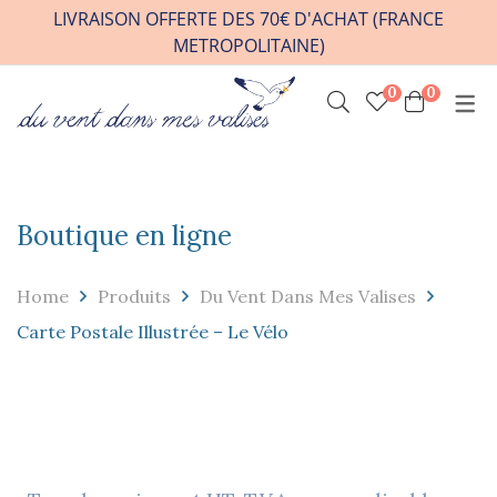
LIVRAISON OFFERTE DES 70€ D'ACHAT (FRANCE
METROPOLITAINE)
0
0
INFOS PRATIQUES
VENIR A L’ATELIER
HORAIRES / RDV
Boutique en ligne
CONTACT
FAQ
Home
Produits
Du Vent Dans Mes Valises
REVENDEURS
Carte Postale Illustrée – Le Vélo