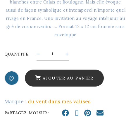
blanches entre Calais et Boulogne. Mais elle évoque
aussi de façon symbolique et intemporel n’importe quel
rivage en France. Une invitation au voyage intérieur au
gré de vos souvenirs …. Format 12 x 12 cm fournie sans
enveloppe
Carte
QUANTITÉ
postale
illustrée
AJOUTER AU PANIER
-
le
Marque :
du vent dans mes valises
vélo
quantity
PARTAGEZ-MOI SUR :