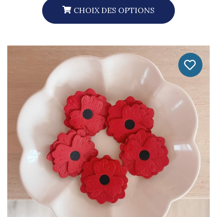
CHOIX DES OPTIONS
Ce
Produit
A
Plusieurs
Variations.
Les
Options
Peuvent
Être
Choisies
Sur
La
Page