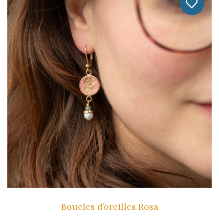
Plusieurs
Variations.
Les
Options
Peuvent
Être
Choisies
Sur
La
Page
Du
Produit
Boucles d’oreilles Rosa