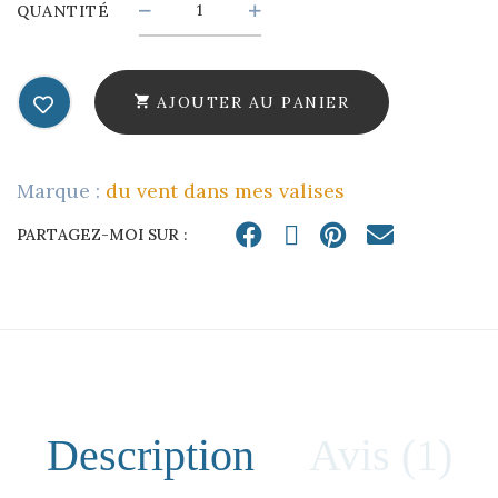
COLLIER
QUANTITÉ
LE
DÉLICAT,
MÉDAILLON
AJOUTER AU PANIER
&
CHAÎNE
FINE
Marque :
du vent dans mes valises
QUANTITY
PARTAGEZ-MOI SUR :
Description
Avis (1)