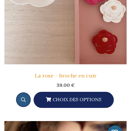
Être
Choisies
Sur
La
Page
Du
Produit
La rose – broche en cuir
39.00
€
CHOIX DES OPTIONS
Ce
Produit
A