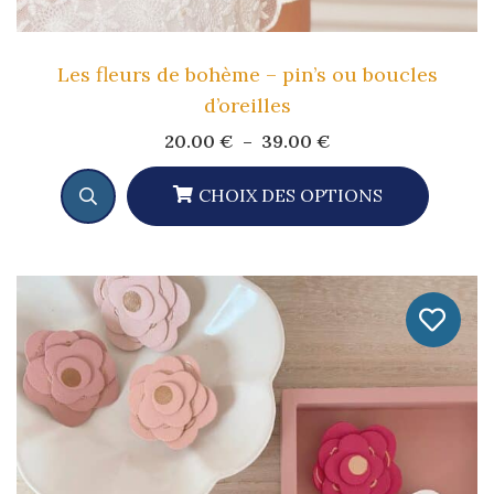
Les fleurs de bohème – pin’s ou boucles
d’oreilles
Plage
20.00
€
–
39.00
€
de
prix :
20.00 €
CHOIX DES OPTIONS
à
Ce
39.00 €
Produit
A
Plusieurs
Variations.
Les
Options
Peuvent