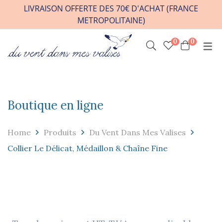
LIVRAISON OFFERTE DES 70€ D'ACHAT (FRANCE
METROPOLITAINE)
0
0
INFOS PRATIQUES
VENIR A L’ATELIER
HORAIRES / RDV
Boutique en ligne
CONTACT
FAQ
Home
Produits
Du Vent Dans Mes Valises
REVENDEURS
Collier Le Délicat, Médaillon & Chaîne Fine