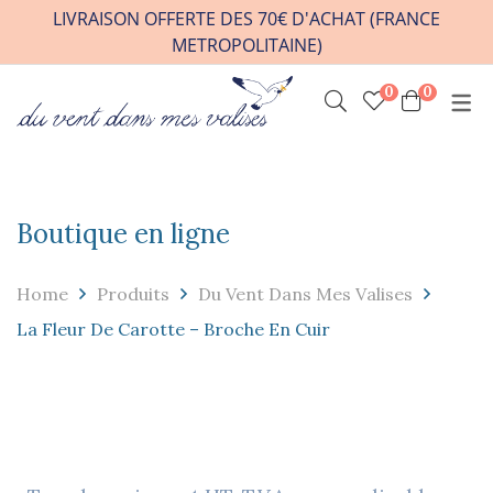
LIVRAISON OFFERTE DES 70€ D'ACHAT (FRANCE
METROPOLITAINE)
0
0
INFOS PRATIQUES
VENIR A L’ATELIER
HORAIRES / RDV
Boutique en ligne
CONTACT
FAQ
Home
Produits
Du Vent Dans Mes Valises
REVENDEURS
La Fleur De Carotte – Broche En Cuir