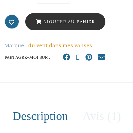
fleur
de
AJOUTER AU PANIER
carotte
-
Marque :
du vent dans mes valises
broche
en
PARTAGEZ-MOI SUR :
cuir
quantity
Description
Avis (1)