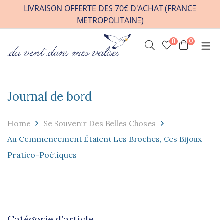
LIVRAISON OFFERTE DES 70€ D'ACHAT (FRANCE
METROPOLITAINE)
0
0
INFOS PRATIQUES
VENIR A L’ATELIER
HORAIRES / RDV
Journal de bord
CONTACT
Home
Se Souvenir Des Belles Choses
FAQ
Au Commencement Étaient Les Broches, Ces Bijoux
REVENDEURS
Pratico-Poétiques
Catégorie d’article