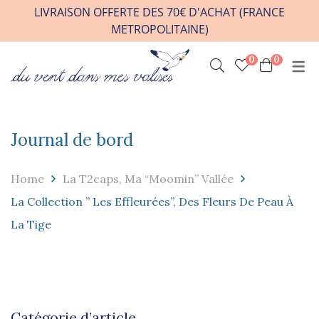
LIVRAISON OFFERTE DES 70€ D'ACHAT (FRANCE
METROPOLITAINE)
0
0
INFOS PRATIQUES
VENIR A L’ATELIER
HORAIRES / RDV
Journal de bord
CONTACT
Home
La T2caps, Ma “moomin” Vallée
FAQ
La Collection ” Les Effleurées”, Des Fleurs De Peau À
REVENDEURS
La Tige
Catégorie d’article