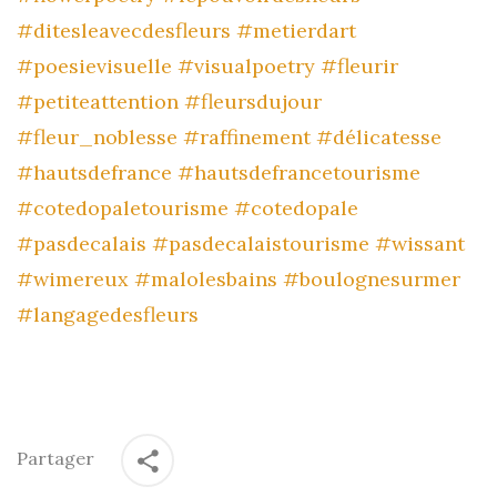
#ditesleavecdesfleurs
#metierdart
#poesievisuelle
#visualpoetry
#fleurir
#petiteattention
#fleursdujour
#fleur_noblesse
#raffinement
#délicatesse
#hautsdefrance
#hautsdefrancetourisme
#cotedopaletourisme
#cotedopale
#pasdecalais
#pasdecalaistourisme
#wissant
#wimereux
#malolesbains
#boulognesurmer
#langagedesfleurs
Partager