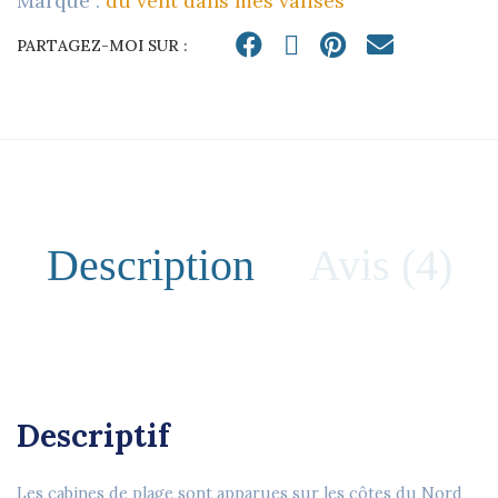
Marque :
du vent dans mes valises
EN
CUIR
PARTAGEZ-MOI SUR :
QUANTITY
Description
Avis (4)
Descriptif
Les cabines de plage sont apparues sur les côtes du Nord