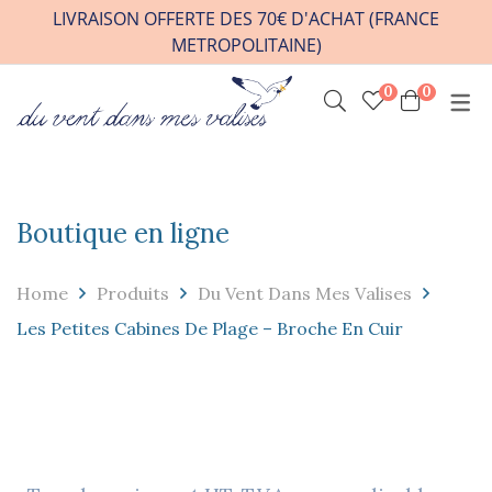
LIVRAISON OFFERTE DES 70€ D'ACHAT (FRANCE
METROPOLITAINE)
0
0
INFOS PRATIQUES
VENIR A L’ATELIER
HORAIRES / RDV
Boutique en ligne
CONTACT
FAQ
Home
Produits
Du Vent Dans Mes Valises
REVENDEURS
Les Petites Cabines De Plage – Broche En Cuir