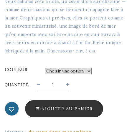
Deux
cabines côte à côte, un cœur doré sur
chacune —
comme deux
maisons qui se
tiennent compagnie face
à
la mer. Graphiques
et précises, elles
se portent
comme
un souvenir
miniaturisé, une image de
bord de mer
qu’on emporte
avec soi.
Broche duo en cuir surcyclé
avec cœurs en dorure à chaud à l’or fin. Pièce unique
fabriquée à la main. Dimensions : env. 3 cm.
COULEUR
LES
QUANTITÉ
PETITES
CABINES
DE
AJOUTER AU PANIER
PLAGE
-
BROCHE