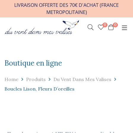
LIVRAISON OFFERTE DES 70€ D'ACHAT (FRANCE
METROPOLITAINE)
0
0
INFOS PRATIQUES
VENIR A L’ATELIER
HORAIRES / RDV
Boutique en ligne
CONTACT
FAQ
Home
Produits
Du Vent Dans Mes Valises
REVENDEURS
Boucles Lison, Fleurs D’oreilles