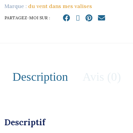
Marque :
du vent dans mes valises
en
cuir
PARTAGEZ-MOI SUR :
quantity
Description
Avis (0)
Descriptif