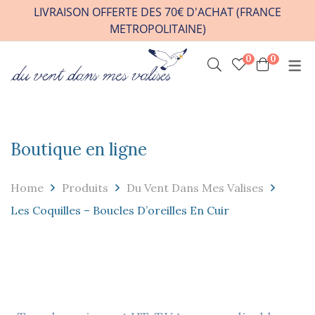
LIVRAISON OFFERTE DES 70€ D'ACHAT (FRANCE
METROPOLITAINE)
0
0
INFOS PRATIQUES
VENIR A L’ATELIER
HORAIRES / RDV
Boutique en ligne
CONTACT
FAQ
Home
Produits
Du Vent Dans Mes Valises
REVENDEURS
Les Coquilles – Boucles D’oreilles En Cuir