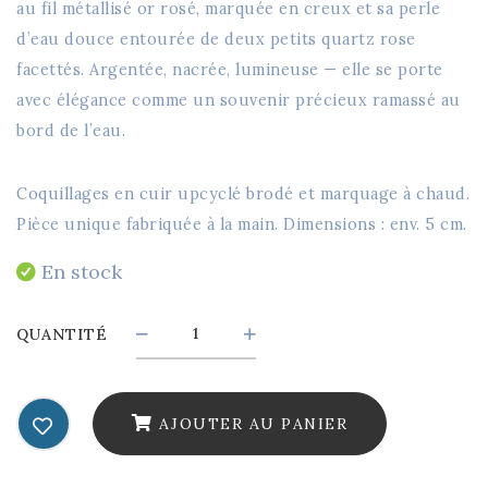
au fil métallisé or rosé, marquée en creux et sa perle
d’eau douce entourée de deux petits quartz rose
facettés. Argentée, nacrée, lumineuse — elle se porte
avec élégance comme un souvenir précieux ramassé au
bord de l’eau.
Coquillages en cuir upcyclé brodé et marquage à chaud.
Pièce unique fabriquée à la main. Dimensions : env. 5 cm.
En stock
Les
QUANTITÉ
coquilles
-
AJOUTER AU PANIER
boucles
d'oreilles