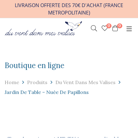
LIVRAISON OFFERTE DES 70€ D'ACHAT (FRANCE
METROPOLITAINE)
0
0
INFOS PRATIQUES
VENIR A L’ATELIER
HORAIRES / RDV
Boutique en ligne
CONTACT
FAQ
Home
Produits
Du Vent Dans Mes Valises
REVENDEURS
Jardin De Table – Nuée De Papillons