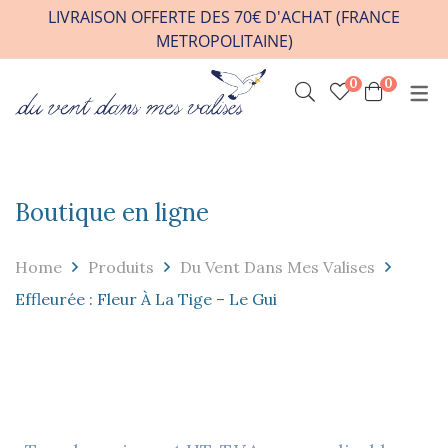
LIVRAISON OFFERTE DES 70€ D'ACHAT (FRANCE
METROPOLITAINE)
0
0
INFOS PRATIQUES
VENIR A L’ATELIER
HORAIRES / RDV
Boutique en ligne
CONTACT
FAQ
Home
Produits
Du Vent Dans Mes Valises
REVENDEURS
Effleurée : Fleur À La Tige – Le Gui