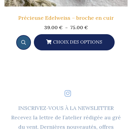
Précieuse Edelweiss – broche en cuir
Plage
39.00
€
–
75.00
€
de
prix :
39.00 €
CHOIX DES OPTIONS
à
Ce
75.00 €
Produit
A
Plusieurs
Variations.
Les
Options
INSCRIVEZ-VOUS À LA NEWSLETTER
Peuvent
Recevez la lettre de l’atelier rédigée au gré
Être
du vent. Dernières nouveautés, offres
Choisies