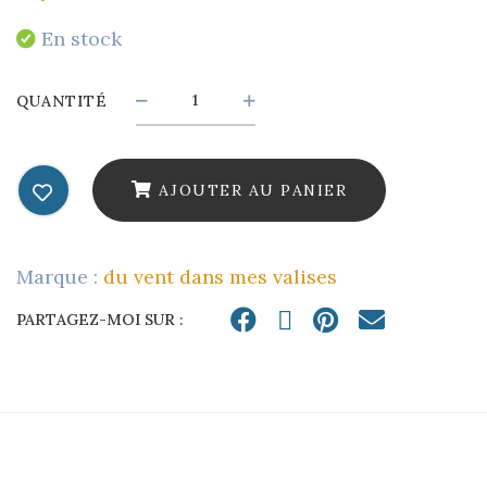
En stock
Effleurée
QUANTITÉ
:
fleur
AJOUTER AU PANIER
à
la
Marque :
du vent dans mes valises
tige
-
PARTAGEZ-MOI SUR :
le
gui
quantity