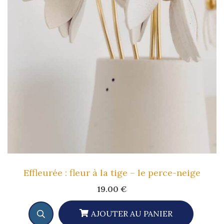
Effleurée : fleur à la tige – le perce-neige
19.00
€
AJOUTER AU PANIER