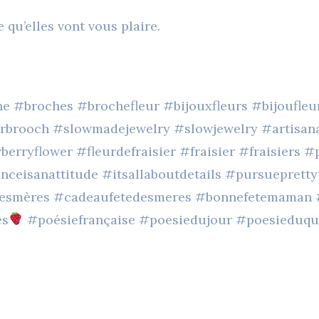
e qu’elles vont vous plaire.
e #broches #brochefleur #bijouxfleurs #bijoufl
rbrooch #slowmadejewelry #slowjewelry #artisana
berryflower #fleurdefraisier #fraisier #fraisiers #
nceisanattitude #itsallaboutdetails #pursueprett
esmères #cadeaufetedesmeres #bonnefetemaman #al
es
#poésiefrançaise #poesiedujour #poesieduqu