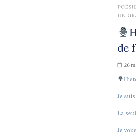
POÉSI
UN GR
H
de 
26 m
Hist
Je suis
La seul
Je vou