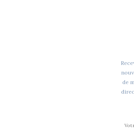
Recev
nouv
de m
dire