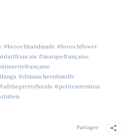
eur #broochhandmade #broochflower
tdartfrancais #marquefrançaise
pâtisseriefrançaise
ythings #dimancheenfamille
ltheprettyflorals #petiteattention
otidien
Partager