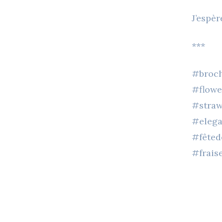
J’espèr
***
#broch
#flowe
#straw
#elega
#fêted
#frais