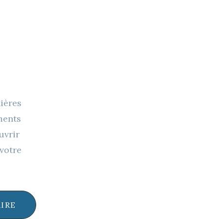
nières
ments
uvrir
votre
RIRE